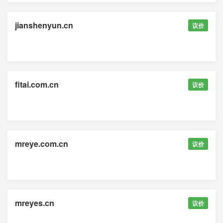
jianshenyun.cn
议价
fitai.com.cn
议价
mreye.com.cn
议价
mreyes.cn
议价