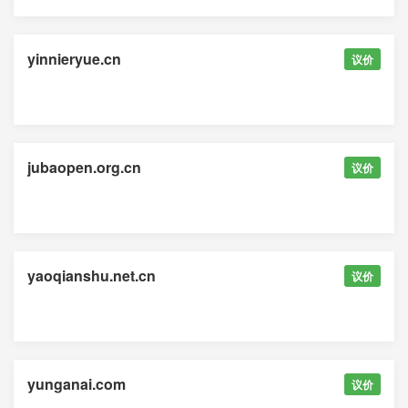
yinnieryue.cn
议价
jubaopen.org.cn
议价
yaoqianshu.net.cn
议价
yunganai.com
议价