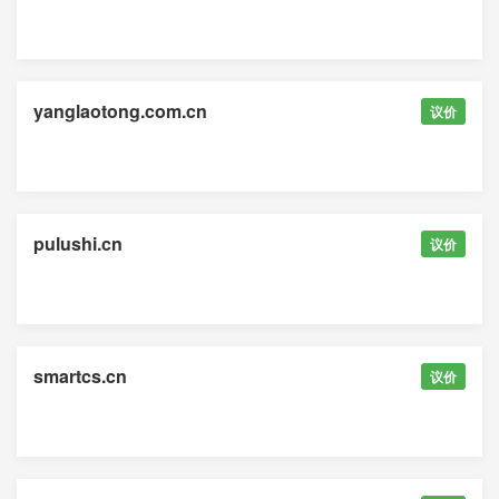
yanglaotong.com.cn
议价
pulushi.cn
议价
smartcs.cn
议价