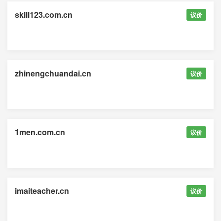
skill123.com.cn
议价
zhinengchuandai.cn
议价
1men.com.cn
议价
imaiteacher.cn
议价