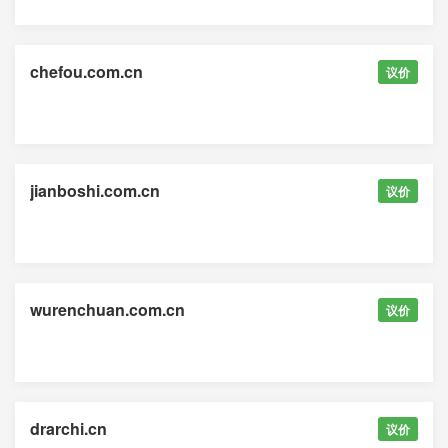
chefou.com.cn
议价
jianboshi.com.cn
议价
wurenchuan.com.cn
议价
drarchi.cn
议价