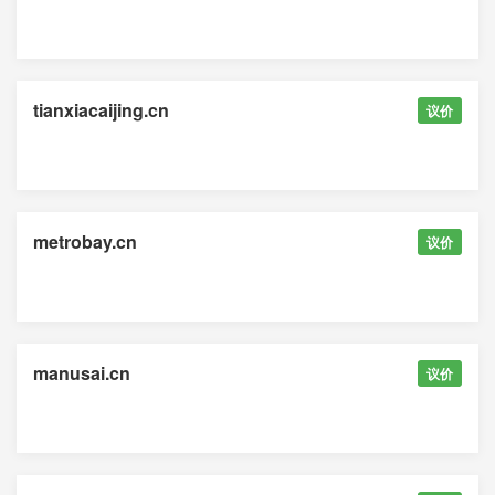
tianxiacaijing.cn
议价
metrobay.cn
议价
manusai.cn
议价