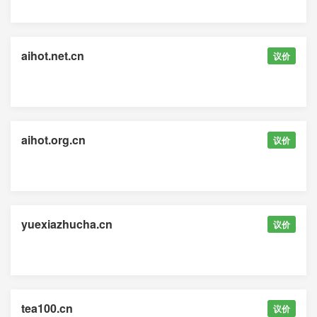
aihot.net.cn
议价
aihot.org.cn
议价
yuexiazhucha.cn
议价
tea100.cn
议价