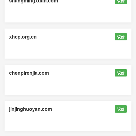
shangmingxuan.com
议价
xhcp.org.cn
议价
chenpirenjia.com
议价
jinjinghuoyan.com
议价