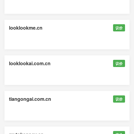
looklookme.cn
议价
looklookai.com.cn
议价
tiangongai.com.cn
议价