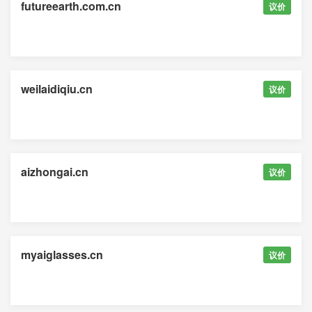
futureearth.com.cn
议价
weilaidiqiu.cn
议价
aizhongai.cn
议价
myaiglasses.cn
议价