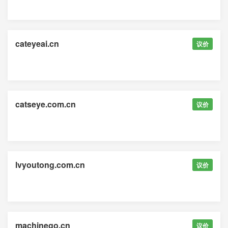
cateyeai.cn
议价
catseye.com.cn
议价
lvyoutong.com.cn
议价
machinego.cn
议价