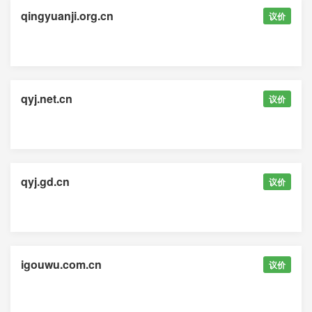
qingyuanji.org.cn
议价
qyj.net.cn
议价
qyj.gd.cn
议价
igouwu.com.cn
议价