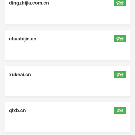
dingzhijia.com.cn
议价
chashijie.cn
议价
xukeai.cn
议价
qlxb.cn
议价