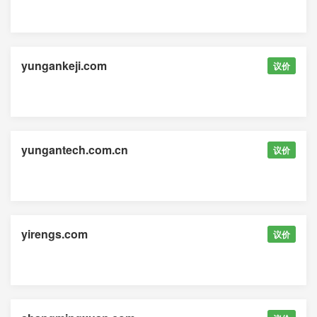
yungankeji.com
议价
yungantech.com.cn
议价
yirengs.com
议价