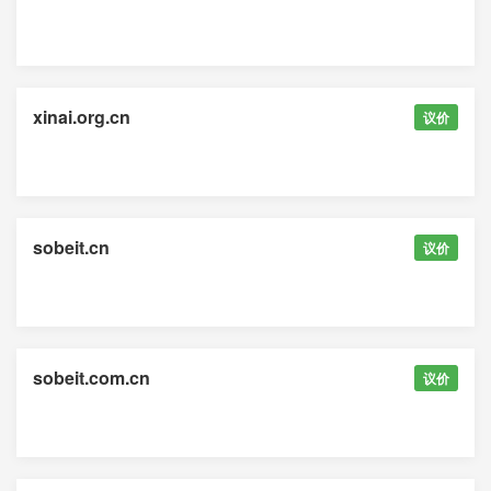
xinai.org.cn
议价
sobeit.cn
议价
sobeit.com.cn
议价