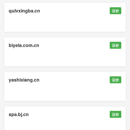
qulvxingba.cn
议价
biyela.com.cn
议价
yashixiang.cn
议价
spa.bj.cn
议价