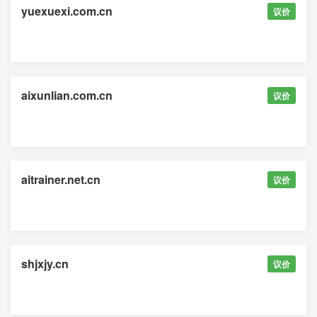
yuexuexi.com.cn
议价
aixunlian.com.cn
议价
aitrainer.net.cn
议价
shjxjy.cn
议价