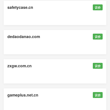
safetycase.cn
议价
dedaodanao.com
议价
zxgw.com.cn
议价
gameplus.net.cn
议价